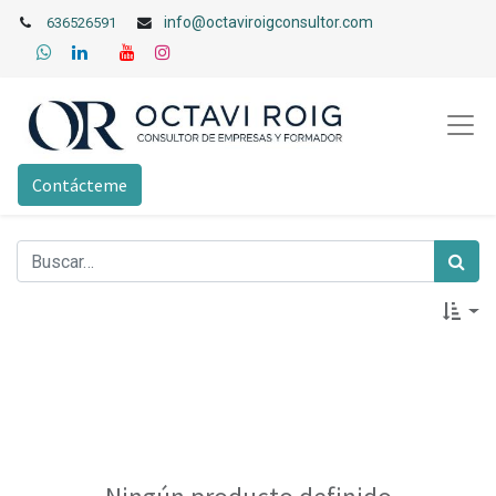
info@octaviroigconsultor.com
636526591
Contácteme